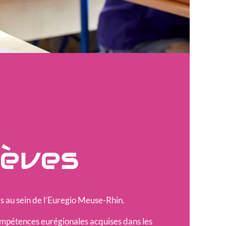
lèves
ges au sein de l’Euregio Meuse-Rhin.
compétences eurégionales acquises dans les